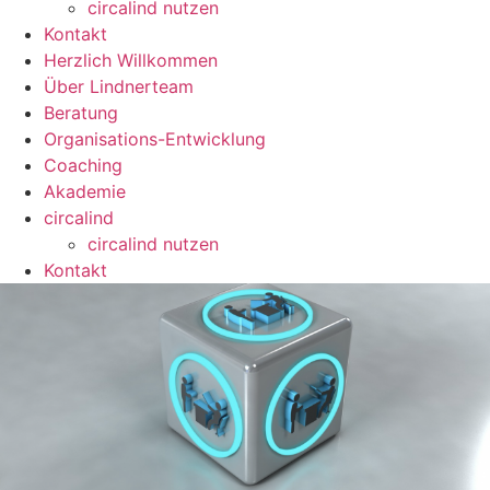
circalind nutzen
Kontakt
Herzlich Willkommen
Über Lindnerteam
Beratung
Organisations-Entwicklung
Coaching
Akademie
circalind
circalind nutzen
Kontakt